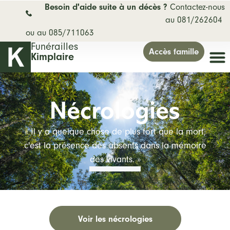
Besoin d'aide suite à un décès ?
Contactez-nous
au 081/262604
ou au 085/711063
Funérailles
Accès famille
Kimplaire
Nécrologies
« Il y a quelque chose de plus fort que la mort,
c'est la présence des absents dans la mémoire
des vivants. »
Voir les nécrologies